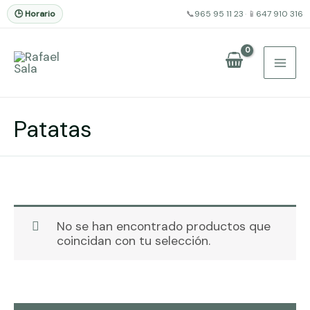
🕒 Horario
📞
965 95 11 23
·
📱
647 910 316
Ir
al
contenido
Patatas
No se han encontrado productos que
coincidan con tu selección.