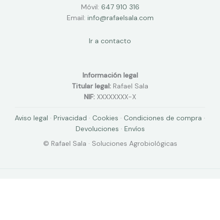
Móvil:
647 910 316
Email:
info@rafaelsala.com
Ir a contacto
Información legal
Titular legal:
Rafael Sala
NIF:
XXXXXXXX-X
Aviso legal
·
Privacidad
·
Cookies
·
Condiciones de compra
·
Devoluciones
·
Envíos
© Rafael Sala · Soluciones Agrobiológicas
Copyright © 2026 Rafael Sala | Powered by
Rafael Sala