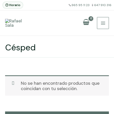
🕒 Horario
📞
965 95 11 23
·
📱
647 910 316
Ir
al
contenido
Césped
No se han encontrado productos que
coincidan con tu selección.