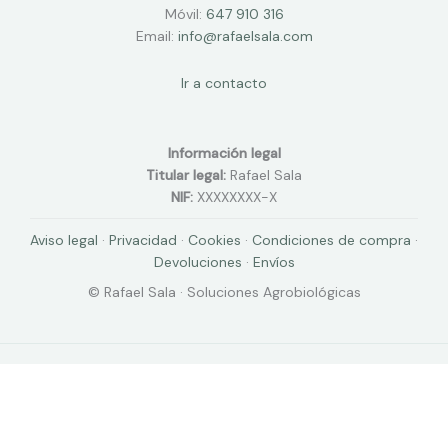
Móvil:
647 910 316
Email:
info@rafaelsala.com
Ir a contacto
Información legal
Titular legal:
Rafael Sala
NIF:
XXXXXXXX-X
Aviso legal
·
Privacidad
·
Cookies
·
Condiciones de compra
·
Devoluciones
·
Envíos
© Rafael Sala · Soluciones Agrobiológicas
Copyright © 2026 Rafael Sala | Powered by
Rafael Sala