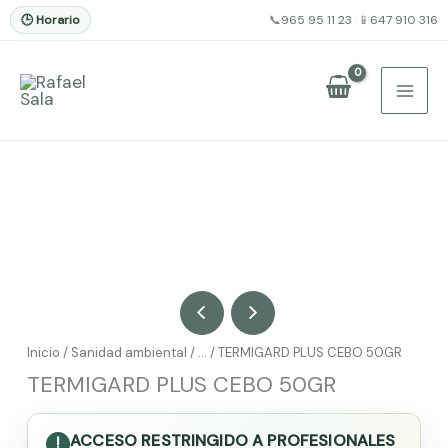
🕒 Horario
📞
965 95 11 23
·
📱
647 910 316
Ir
al
contenido
Inicio
/
Sanidad ambiental
/ … / TERMIGARD PLUS CEBO 50GR
TERMIGARD PLUS CEBO 50GR
ACCESO RESTRINGIDO A PROFESIONALES