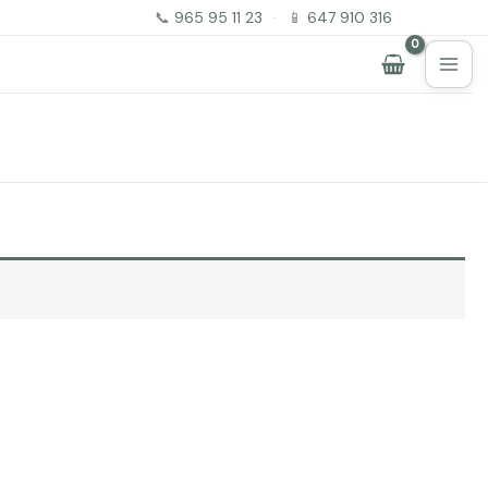
📞
965 95 11 23
·
📱
647 910 316