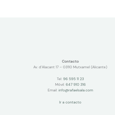
Contacto
Av. d’Alacant 17 – 03110 Mutxamel (Alicante)
Tel:
96 595 11 23
Móvil:
647 910 316
Email:
info@rafaelsala.com
Ir a contacto