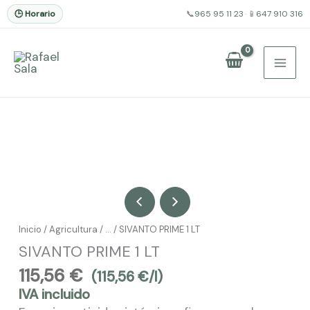
🕒 Horario
📞
965 95 11 23
·
📱
647 910 316
Ir
al
contenido
Inicio
/
Agricultura
/ … / SIVANTO PRIME 1 LT
SIVANTO PRIME 1 LT
115,56
€
(
115,56
€
/l)
IVA incluido