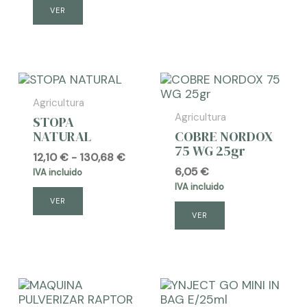
VER
AGOTADO
Agricultura
Agricultura
STOPA
NATURAL
COBRE NORDOX
75 WG 25gr
Rango
12,10
€
-
130,68
€
de
6,05
€
IVA incluido
precios:
IVA incluido
desde
VER
12,10 €
VER
hasta
130,68 €