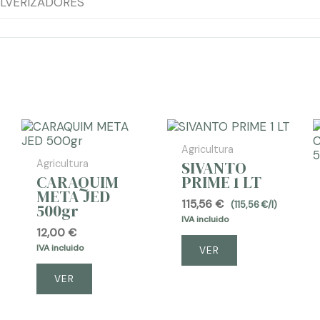
LVERIZADORES
AGOTADO
Agricultura
SIVANTO
Agricultura
CARAQUIM
PRIME 1 LT
META JED
115,56
€
(
115,56
€
/l)
500gr
IVA incluido
12,00
€
IVA incluido
VER
VER