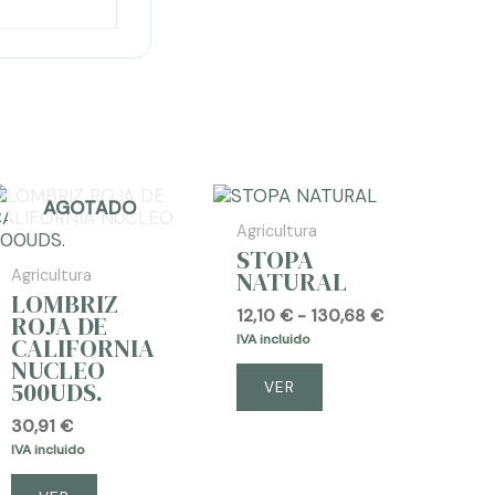
AGOTADO
AGOTADO
Agricultura
STOPA
NATURAL
Agricultura
LOMBRIZ
Rango
12,10
€
-
130,68
€
ROJA DE
de
IVA incluido
CALIFORNIA
precios:
NUCLEO
desde
500UDS.
VER
12,10 €
hasta
30,91
€
130,68 €
IVA incluido