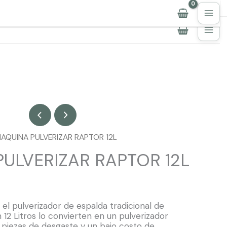
📞
965 95 11 23
·
📱
647 910 316
 MAQUINA PULVERIZAR RAPTOR 12L
ULVERIZAR RAPTOR 12L
s el pulverizador de espalda tradicional de
12 Litros lo convierten en un pulverizador
 piezas de desgaste y un bajo costo de