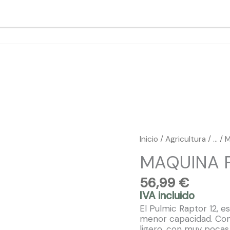
00 · Dom Cerrado
Inicio
/
Agricultura
/ … /
MAQUINA P
56,99
€
IVA incluido
El Pulmic Raptor 12, e
menor capacidad. Con 
ligero, con muy pocas