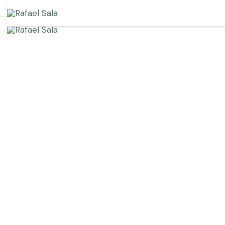
🕒 Lun–Vie 8:00–14:00 / 16:00–20:00 · Sáb 8:00–14:
Ir
al
contenido