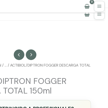
📞
965 95 11 23
·
📱
647 910 316
l
/ … / ACTIBIOL/DIPTRON FOGGER DESCARGA TOTAL
/DIPTRON FOGGER
TOTAL 150ml