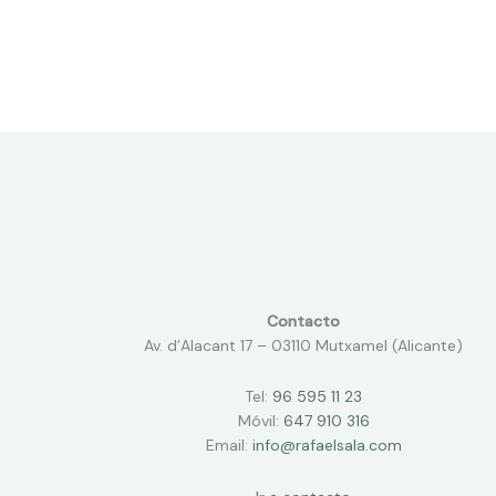
Contacto
Av. d’Alacant 17 – 03110 Mutxamel (Alicante)
Tel:
96 595 11 23
Móvil:
647 910 316
Email:
info@rafaelsala.com