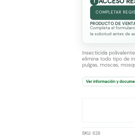
ACCESO RE
COMPLETAR REGI
PRODUCTO DE VENTA
Completa el formulari
la solicitud antes de a
Insecticida polivalen
elimina todo tipo de i
pulgas, moscas, mosqui
Ver información y docum
SKU:
628